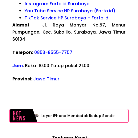
Instagram Forto.id Surabaya
You Tube Service HP Surabaya (Forto.id)
TikTok Service HP Surabaya – Forto.id
Alamat
: Jl. Raya Manyar No.57, Menur
Pumpungan, Kec. Sukolilo, Surabaya, Jawa Timur
60134
Telepon:
0853-8555-7757
Jam
:
Buka 10.00 Tutup pukul 21.00
Provinsi:
Jawa Timur
Hot
Layar iPhone Mendadak Redup Sendiri Padahal Auto-Brightness Mati? Ini Penyebab & Solusinya!
News
HP Vivo Suka Mati Sendiri Padahal Baterai Masih Banyak? Ini 5 Penyebab dan Solusinya!
Tentang Kami