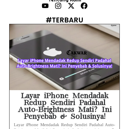
HP Infinix Stuck di Logo Setelah Update XOS? Jangan Panik, Cek Ini Sebelum Reset Data!
PWI Jaya Sayangkan Tudingan ‘Londo Ireng’ terhadap Jurnalis, Ini Ulasannya
#TERBARU
Prabowo Sebut ‘Londo Ireng’, Ray Rangkuti Desak DPR Bersikap, Ini Ulasan Politiknya
MAKI Soroti Penahanan Eks Jampidsus Febrie Adriansyah Tanpa Rompi Pink
Febrie Adriansyah Ditahan, Mengapa Tanpa Rompi Pink? Ini Penjelasan dan Faktanya
Babak Baru Kasus Febrie Adriansyah, Rencana Praperadilan Penyitaan Emas dan Uang Tunai Jadi Sorotan
Baterai Apple Watch Cepat Boros? Ini Penyebab dan Cara Mengatasinya
HP Huawei Cepat Panas? Ini Penyebab Utama dan Cara Mengatasinya
Layar iPhone Mendadak
Redup Sendiri Padahal
Auto-Brightness Mati? Ini
Penyebab & Solusinya!
Layar iPhone Mendadak Redup Sendiri Padahal Auto-