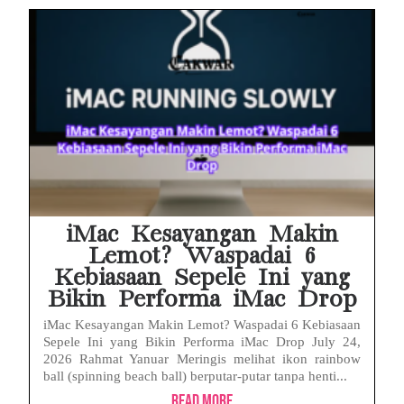
iMac Kesayangan Makin
Lemot? Waspadai 6
Kebiasaan Sepele Ini yang
Bikin Performa iMac Drop
iMac Kesayangan Makin Lemot? Waspadai 6 Kebiasaan
Sepele Ini yang Bikin Performa iMac Drop July 24,
2026 Rahmat Yanuar Meringis melihat ikon rainbow
ball (spinning beach ball) berputar-putar tanpa henti...
Read More