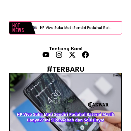
Hot
HP Vivo Suka Mati Sendiri Padahal Baterai Masih Banyak? Ini 5 Penyebab dan Solusinya!
News
HP Infinix Stuck di Logo Setelah Update XOS? Jangan Panik, Cek Ini Sebelum Reset Data!
Tentang Kami
PWI Jaya Sayangkan Tudingan ‘Londo Ireng’ terhadap Jurnalis, Ini Ulasannya
Prabowo Sebut ‘Londo Ireng’, Ray Rangkuti Desak DPR Bersikap, Ini Ulasan Politiknya
#TERBARU
MAKI Soroti Penahanan Eks Jampidsus Febrie Adriansyah Tanpa Rompi Pink
Febrie Adriansyah Ditahan, Mengapa Tanpa Rompi Pink? Ini Penjelasan dan Faktanya
Babak Baru Kasus Febrie Adriansyah, Rencana Praperadilan Penyitaan Emas dan Uang Tunai Jadi Sorotan
Baterai Apple Watch Cepat Boros? Ini Penyebab dan Cara Mengatasinya
HP Huawei Cepat Panas? Ini Penyebab Utama dan Cara Mengatasinya