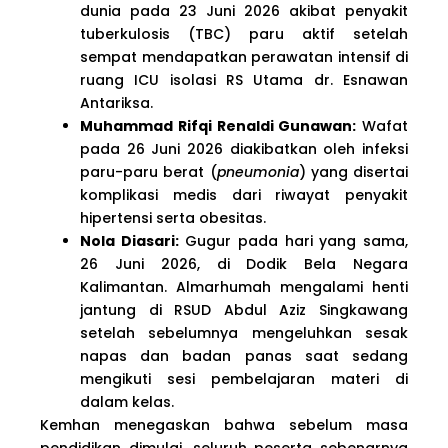
dunia pada 23 Juni 2026 akibat penyakit
tuberkulosis (TBC) paru aktif setelah
sempat mendapatkan perawatan intensif di
ruang ICU isolasi RS Utama dr. Esnawan
Antariksa.
Muhammad Rifqi Renaldi Gunawan:
Wafat
pada 26 Juni 2026 diakibatkan oleh infeksi
paru-paru berat (
pneumonia
) yang disertai
komplikasi medis dari riwayat penyakit
hipertensi serta obesitas.
Nola Diasari:
Gugur pada hari yang sama,
26 Juni 2026, di Dodik Bela Negara
Kalimantan. Almarhumah mengalami henti
jantung di RSUD Abdul Aziz Singkawang
setelah sebelumnya mengeluhkan sesak
napas dan badan panas saat sedang
mengikuti sesi pembelajaran materi di
dalam kelas.
Kemhan menegaskan bahwa sebelum masa
pendidikan dimulai, seluruh peserta sebenarnya