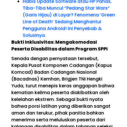
Habis Update Software atau HP Panas,
Tiba-Tiba Muncul “Pedang Star Wars”
(Garis Hijau) di Layar? Fenomena ‘Green
Line of Death’ Sedang Menghantui
Pengguna Android! Ini Penyebab &
Solusinya.
Bukti Inklusivitas: Mengakomodasi
Peserta Disabilitas dalam Program SPPI
Senada dengan pernyataan tersebut,
Kepala Pusat Komponen Cadangan (Kapus
Komcad) Badan Cadangan Nasional
(Bacadnas) Kemhan, Brigjen TNI Hengki
Yuda, turut menepis keras anggapan bahwa
kematian kelima peserta diakibatkan oleh
kelelahan ekstrem. Sebagai bukti nyata
bahwa porsi latihan yang diberikan sangat
aman dan terukur, pihak panitia bahkan
menerima serta meluluskan peserta dari
kalangan disabilitas dalam tahapan seleksi