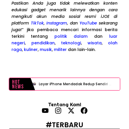
Pastikan Anda juga tidak melewatkan konten
edukasi gadget menarik lainnya dengan cara
mengikuti akun media sosial resmi iJOE di
platform
TikTok
,
Instagram
, dan
YouTube
sekarang
juga!
” jika pembaca mencari informasi berita
terkini tentang
politik dalam
dan
luar
negeri
,
pendidikan
,
teknologi
,
wisata
,
olah
raga
,
kuliner
,
musik
,
militer
dan lain-lain.
Hot
Layar iPhone Mendadak Redup Sendiri Padahal Auto-Brightness Mati? Ini Penyebab & Solusinya!
News
HP Vivo Suka Mati Sendiri Padahal Baterai Masih Banyak? Ini 5 Penyebab dan Solusinya!
Tentang Kami
HP Infinix Stuck di Logo Setelah Update XOS? Jangan Panik, Cek Ini Sebelum Reset Data!
PWI Jaya Sayangkan Tudingan ‘Londo Ireng’ terhadap Jurnalis, Ini Ulasannya
#TERBARU