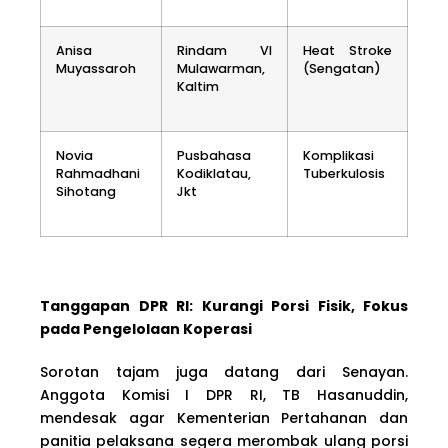
Anisa
Rindam VI
Heat Stroke
Muyassaroh
Mulawarman,
(Sengatan)
Kaltim
Novia
Pusbahasa
Komplikasi
Rahmadhani
Kodiklatau,
Tuberkulosis
Sihotang
Jkt
Tanggapan DPR RI: Kurangi Porsi Fisik, Fokus
pada Pengelolaan Koperasi
Sorotan tajam juga datang dari Senayan.
Anggota Komisi I DPR RI, TB Hasanuddin,
mendesak agar Kementerian Pertahanan dan
panitia pelaksana segera merombak ulang porsi