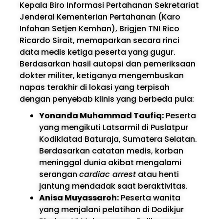
Kepala Biro Informasi Pertahanan Sekretariat
Jenderal Kementerian Pertahanan (Karo
Infohan Setjen Kemhan), Brigjen TNI Rico
Ricardo Sirait, memaparkan secara rinci
data medis ketiga peserta yang gugur.
Berdasarkan hasil autopsi dan pemeriksaan
dokter militer, ketiganya mengembuskan
napas terakhir di lokasi yang terpisah
dengan penyebab klinis yang berbeda pula:
Yonanda Muhammad Taufiq:
Peserta
yang mengikuti Latsarmil di Puslatpur
Kodiklatad Baturaja, Sumatera Selatan.
Berdasarkan catatan medis, korban
meninggal dunia akibat mengalami
serangan
cardiac arrest
atau henti
jantung mendadak saat beraktivitas.
Anisa Muyassaroh:
Peserta wanita
yang menjalani pelatihan di Dodikjur