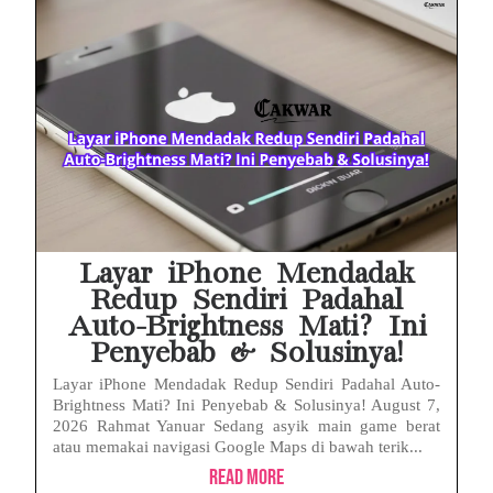
Prabowo Sebut ‘Londo Ireng’, Ray Rangkuti Desak DPR Bersikap, Ini Ulasan Politiknya
MAKI Soroti Penahanan Eks Jampidsus Febrie Adriansyah Tanpa Rompi Pink
Febrie Adriansyah Ditahan, Mengapa Tanpa Rompi Pink? Ini Penjelasan dan Faktanya
Babak Baru Kasus Febrie Adriansyah, Rencana Praperadilan Penyitaan Emas dan Uang Tunai Jadi Sorotan
Baterai Apple Watch Cepat Boros? Ini Penyebab dan Cara Mengatasinya
HP Huawei Cepat Panas? Ini Penyebab Utama dan Cara Mengatasinya
Layar iPhone Mendadak
Redup Sendiri Padahal
Auto-Brightness Mati? Ini
Penyebab & Solusinya!
Layar iPhone Mendadak Redup Sendiri Padahal Auto-
Brightness Mati? Ini Penyebab & Solusinya! August 7,
2026 Rahmat Yanuar Sedang asyik main game berat
atau memakai navigasi Google Maps di bawah terik...
Read More