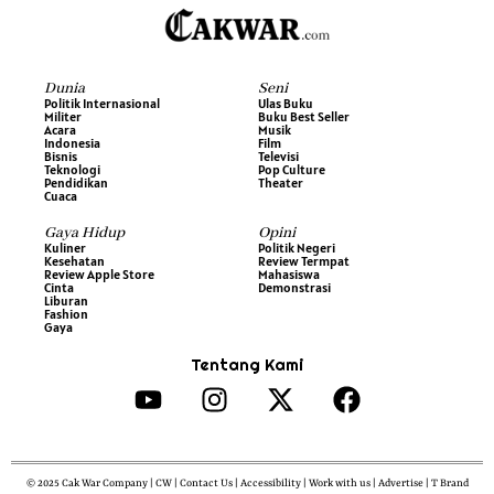
Dunia
Seni
Politik Internasional
Ulas Buku
Militer
Buku Best Seller
Acara
Musik
Indonesia
Film
Bisnis
Televisi
Teknologi
Pop Culture
Pendidikan
Theater
Cuaca
Gaya Hidup
Opini
Kuliner
Politik Negeri
Kesehatan
Review Termpat
Review Apple Store
Mahasiswa
Cinta
Demonstrasi
Liburan
Fashion
Gaya
Tentang Kami
© 2025 Cak War Company | CW | Contact Us | Accessibility | Work with us | Advertise | T Brand