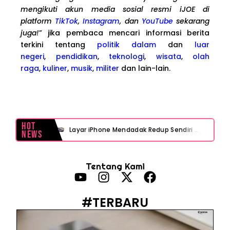
mengikuti akun media sosial resmi iJOE di
platform
TikTok
,
Instagram
, dan
YouTube
sekarang
juga!
” jika pembaca mencari informasi berita
terkini tentang
politik dalam
dan
luar
negeri
,
pendidikan
,
teknologi
,
wisata
,
olah
raga
,
kuliner
,
musik
,
militer
dan lain-lain.
Hot
Layar iPhone Mendadak Redup Sendiri Padahal Auto-Brightness Mati? Ini Penyebab & Solusinya!
News
HP Vivo Suka Mati Sendiri Padahal Baterai Masih Banyak? Ini 5 Penyebab dan Solusinya!
Tentang Kami
HP Infinix Stuck di Logo Setelah Update XOS? Jangan Panik, Cek Ini Sebelum Reset Data!
PWI Jaya Sayangkan Tudingan ‘Londo Ireng’ terhadap Jurnalis, Ini Ulasannya
#TERBARU
Prabowo Sebut ‘Londo Ireng’, Ray Rangkuti Desak DPR Bersikap, Ini Ulasan Politiknya