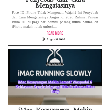
Mengatasinya
Face ID iPhone Tidak Mengenali Wajah? Ini Penyebab
dan Cara Mengatasinya August 6, 2026 Rahmat Yanuar
Buka HP di pagi hari sambil pasang muka bantal, eh
iPhone malah nolak unlock...
Read More
August 6, 2026