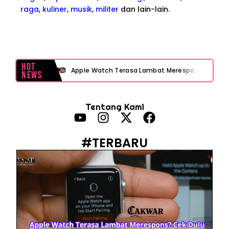
raga
,
kuliner
,
musik
,
militer
dan lain-lain.
Hot
Apple Watch Terasa Lambat Merespons? Cek Dulu Sebelum Reset atau Servis
News
Layar iPhone Mendadak Redup Sendiri Padahal Auto-Brightness Mati? Ini Penyebab & Solusinya!
Tentang Kami
HP Vivo Suka Mati Sendiri Padahal Baterai Masih Banyak? Ini 5 Penyebab dan Solusinya!
HP Infinix Stuck di Logo Setelah Update XOS? Jangan Panik, Cek Ini Sebelum Reset Data!
#TERBARU
PWI Jaya Sayangkan Tudingan ‘Londo Ireng’ terhadap Jurnalis, Ini Ulasannya
Prabowo Sebut ‘Londo Ireng’, Ray Rangkuti Desak DPR Bersikap, Ini Ulasan Politiknya
MAKI Soroti Penahanan Eks Jampidsus Febrie Adriansyah Tanpa Rompi Pink
Febrie Adriansyah Ditahan, Mengapa Tanpa Rompi Pink? Ini Penjelasan dan Faktanya