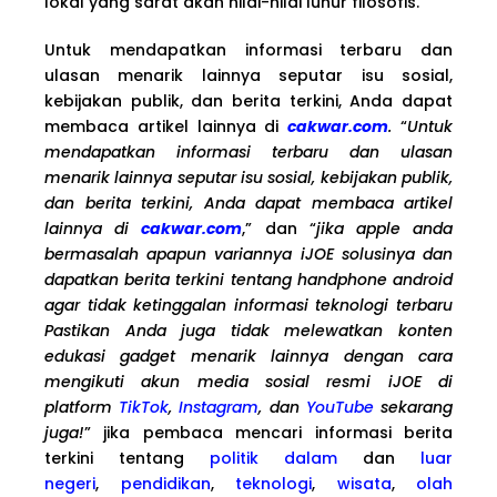
lokal yang sarat akan nilai-nilai luhur filosofis.
Untuk mendapatkan informasi terbaru dan
ulasan menarik lainnya seputar isu sosial,
kebijakan publik, dan berita terkini, Anda dapat
membaca artikel lainnya di
cakwar.com
.
“
Untuk
mendapatkan informasi terbaru dan ulasan
menarik lainnya seputar isu sosial, kebijakan publik,
dan berita terkini, Anda dapat membaca artikel
lainnya di
cakwar.com
,” dan “
jika apple anda
bermasalah apapun variannya iJOE solusinya dan
dapatkan berita terkini tentang handphone android
agar tidak ketinggalan informasi teknologi terbaru
Pastikan Anda juga tidak melewatkan konten
edukasi gadget menarik lainnya dengan cara
mengikuti akun media sosial resmi iJOE di
platform
TikTok
,
Instagram
, dan
YouTube
sekarang
juga!
” jika pembaca mencari informasi berita
terkini tentang
politik dalam
dan
luar
negeri
,
pendidikan
,
teknologi
,
wisata
,
olah