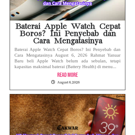
Istana Tegur Gaya Komunikasi Menteri PU Dody Hanggodo: Ulasan Komunikasi Krisis Pejabat Publik
Menteri PU Bidik Pidana Kasus Surat Cuti ASN Palsu! Begini Tanggapan PERADI YLC Surakarta
Baterai Apple Watch Cepat
Boros? Ini Penyebab dan
Cara Mengatasinya
Baterai Apple Watch Cepat Boros? Ini Penyebab dan
Cara Mengatasinya August 6, 2026 Rahmat Yanuar
Baru beli Apple Watch belum ada sebulan, tetapi
kapasitas maksimal baterai (Battery Health) di menu...
Read More
August 6, 2026