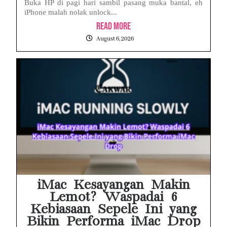
Buka HP di pagi hari sambil pasang muka bantal, eh
iPhone malah nolak unlock...
Read More
August 6, 2026
iMac Kesayangan Makin
Lemot? Waspadai 6
Kebiasaan Sepele Ini yang
Bikin Performa iMac Drop