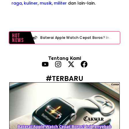
raga
,
kuliner
,
musik
,
militer
dan lain-lain.
Hot
Baterai Apple Watch Cepat Boros? Ini Penyebab dan Cara Mengatasinya
News
HP Huawei Cepat Panas? Ini Penyebab Utama dan Cara Mengatasinya
Tentang Kami
HP Realme Kena Air Tidak Bisa Dicas? Jangan Langsung Charge, Ini Solusinya
Face ID iPhone Tidak Mengenali Wajah? Ini Penyebab dan Cara Mengatasinya
#TERBARU
Eks Jampidsus Febrie Adriansyah Tersangka Korupsi Asabri Tapi Masih Terima Gaji: Mengapa Begitu?
Eks Dirut KBS Tersangka Korupsi Pakan Satwa Rp10,2 Miliar: Ironi Gelar Doktor Akuntabilitas
Kejagung Tetapkan Tersangka Baru Korupsi BGN! Ulasan Skandal Pengadaan
Motor Listrik BGN Rp1 Triliun Berujung Korupsi dan Disegel Kejagung