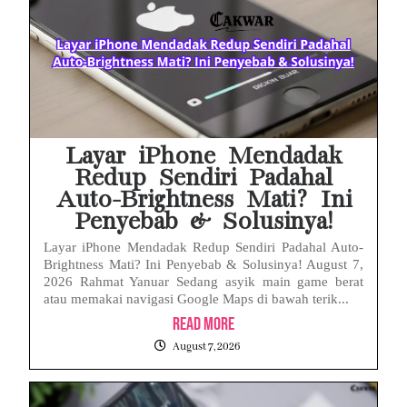
Febrie Adriansyah Ditahan, Mengapa Tanpa Rompi Pink? Ini Penjelasan dan Faktanya
Babak Baru Kasus Febrie Adriansyah, Rencana Praperadilan Penyitaan Emas dan Uang Tunai Jadi Sorotan
Baterai Apple Watch Cepat Boros? Ini Penyebab dan Cara Mengatasinya
HP Huawei Cepat Panas? Ini Penyebab Utama dan Cara Mengatasinya
Layar iPhone Mendadak
Redup Sendiri Padahal
Auto-Brightness Mati? Ini
Penyebab & Solusinya!
Layar iPhone Mendadak Redup Sendiri Padahal Auto-
Brightness Mati? Ini Penyebab & Solusinya! August 7,
2026 Rahmat Yanuar Sedang asyik main game berat
atau memakai navigasi Google Maps di bawah terik...
Read More
August 7, 2026