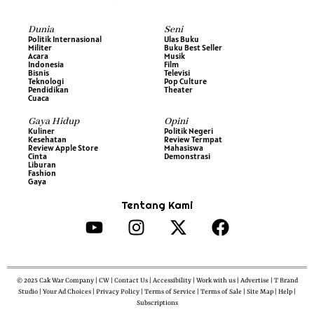
Dunia
Seni
Politik Internasional
Ulas Buku
Militer
Buku Best Seller
Acara
Musik
Indonesia
Film
Bisnis
Televisi
Teknologi
Pop Culture
Pendidikan
Theater
Cuaca
Gaya Hidup
Opini
Kuliner
Politik Negeri
Kesehatan
Review Termpat
Review Apple Store
Mahasiswa
Cinta
Demonstrasi
Liburan
Fashion
Gaya
Tentang Kami
© 2025 Cak War Company | CW | Contact Us | Accessibility | Work with us | Advertise | T Brand
Studio | Your Ad Choices | Privacy Policy | Terms of Service | Terms of Sale | Site Map | Help |
Subscriptions