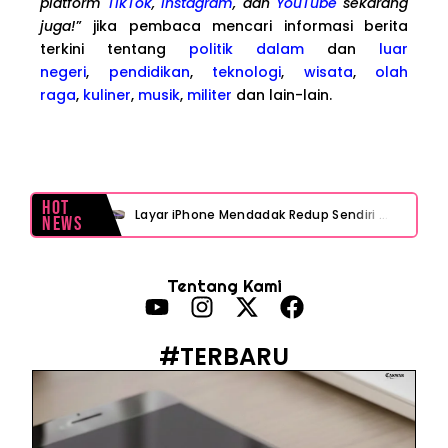
platform
TikTok
,
Instagram
, dan
YouTube
sekarang
juga!
” jika pembaca mencari informasi berita
terkini tentang
politik dalam
dan
luar
negeri
,
pendidikan
,
teknologi
,
wisata
,
olah
raga
,
kuliner
,
musik
,
militer
dan lain-lain.
Hot
Layar iPhone Mendadak Redup Sendiri Padahal Auto-Brightness Mati? Ini Penyebab & Solusinya!
News
HP Vivo Suka Mati Sendiri Padahal Baterai Masih Banyak? Ini 5 Penyebab dan Solusinya!
Tentang Kami
HP Infinix Stuck di Logo Setelah Update XOS? Jangan Panik, Cek Ini Sebelum Reset Data!
PWI Jaya Sayangkan Tudingan ‘Londo Ireng’ terhadap Jurnalis, Ini Ulasannya
#TERBARU
Prabowo Sebut ‘Londo Ireng’, Ray Rangkuti Desak DPR Bersikap, Ini Ulasan Politiknya
MAKI Soroti Penahanan Eks Jampidsus Febrie Adriansyah Tanpa Rompi Pink