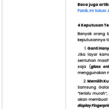
Baca juga artik
Panik, Ini Solus
4 Keputusan Te
Banyak orang be
keputusannya ti
Ganti Hany
Jika layar ka
sentuhan masih
saja (
glass on
menggunakan me
Memilih Kua
Samsung Galax
“terlalu murah”
,
akan membuat HP
display Fingerpri