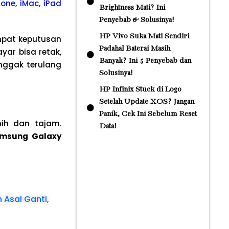
one, iMac, iPad
Brightness Mati? Ini
Penyebab & Solusinya!
HP Vivo Suka Mati Sendiri
empat keputusan
Padahal Baterai Masih
yar bisa retak,
Banyak? Ini 5 Penyebab dan
nggak terulang
Solusinya!
HP Infinix Stuck di Logo
Setelah Update XOS? Jangan
Panik, Cek Ini Sebelum Reset
nih dan tajam.
Data!
amsung Galaxy
 Asal Ganti,