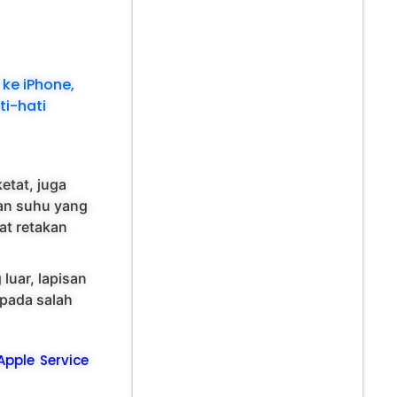
 ke iPhone,
ti-hati
etat, juga
han suhu yang
at retakan
luar, lapisan
 pada salah
 Apple Service