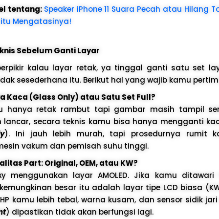
el tentang:
Speaker iPhone 11 Suara Pecah atau Hilang T
i Jitu Mengatasinya!
knis Sebelum Ganti Layar
rpikir kalau layar retak, ya tinggal ganti satu set la
dak sesederhana itu. Berikut hal yang wajib kamu perti
a Kaca (Glass Only) atau Satu Set Full?
mu hanya retak rambut tapi gambar masih tampil s
 lancar, secara teknis kamu bisa hanya mengganti k
ly
). Ini jauh lebih murah, tapi prosedurnya rumit 
sin vakum dan pemisah suhu tinggi.
litas Part: Original, OEM, atau KW?
y menggunakan layar AMOLED. Jika kamu ditawari
 kemungkinan besar itu adalah layar tipe LCD biasa (K
 kamu lebih tebal, warna kusam, dan sensor sidik jari 
nt
) dipastikan tidak akan berfungsi lagi.