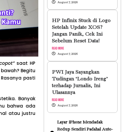
August 7, 2026
HP Infinix Stuck di Logo
Setelah Update XOS?
Jangan Panik, Cek Ini
Sebelum Reset Data!
Read More
August 7, 2026
copot”
saat HP
 bawah? Begitu
PWI Jaya Sayangkan
. Rasanya pasti
Tudingan ‘Londo Ireng’
terhadap Jurnalis, Ini
Ulasannya
tetika. Banyak
Read More
ahu bahwa ada
August 7, 2026
al atau justru
Layar iPhone Mendadak
Redup Sendiri Padahal Auto-