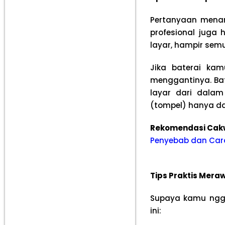
Pertanyaan menar
profesional juga
layar, hampir sem
Jika baterai kam
menggantinya. Ba
layar dari dala
(tompel) hanya d
Rekomendasi Cak
Penyebab dan Cara
Tips Praktis Mer
Supaya kamu nggak
ini: