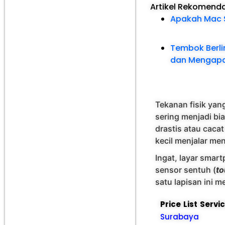
Artikel Rekomend
Apakah Mac S
Tembok Berlin
dan Mengapa 
Tekanan fisik yang
sering menjadi bi
drastis atau cac
kecil menjalar men
Ingat, layar smart
sensor sentuh (
t
satu lapisan ini
Price List Serv
Surabaya