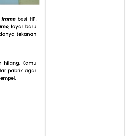
n
frame
besi HP.
rame
, layar baru
adanya tekanan
n hilang. Kamu
ar pabrik agar
nempel.