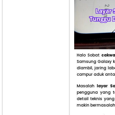
Halo Sobat
cakwa
Samsung Galaxy k
diambil, jaring l
campur aduk antar
Masalah
layar S
pengguna yang t
detail teknis yan
makin bermasalah