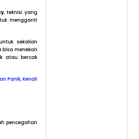
xy
, teknisi yang
ntuk mengganti
untuk sekalian
a bisa menekan
k atau bercak
n Panik, Kenali
kah pencegahan