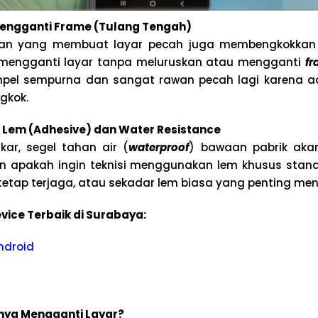
engganti Frame (Tulang Tengah)
ran yang membuat layar pecah juga membengkokka
mengganti layar tanpa meluruskan atau mengganti
f
pel sempurna dan sangat rawan pecah lagi karena 
gkok.
Lem (Adhesive) dan Water Resistance
kar, segel tahan air (
waterproof
) bawaan pabrik aka
 apakah ingin teknisi menggunakan lem khusus stand
 tetap terjaga, atau sekadar lem biasa yang penting me
vice Terbaik di Surabaya:
ndroid
ya Mengganti Layar?