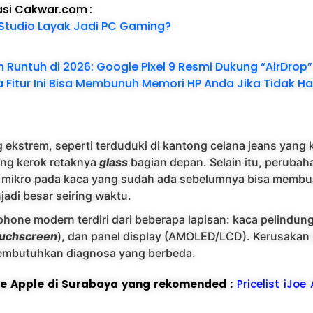
asi Cakwar.com
:
tudio Layak Jadi PC Gaming?
 Runtuh di 2026: Google Pixel 9 Resmi Dukung “AirDrop”
Fitur Ini Bisa Membunuh Memori HP Anda Jika Tidak Ha
 ekstrem, seperti terduduki di kantong celana jeans yang k
ang kerok retaknya
glass
bagian depan. Selain itu, peruba
at mikro pada kaca yang sudah ada sebelumnya bisa membu
jadi besar seiring waktu.
phone modern terdiri dari beberapa lapisan: kaca pelindung 
ouchscreen
), dan panel display (AMOLED/LCD). Kerusakan
 membutuhkan diagnosa yang berbeda.
ice Apple di Surabaya yang rekomended :
Pricelist iJoe