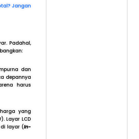
otal? Jangan
yar. Padahal,
mbangkan:
empurna dan
aca depannya
karena harus
 harga yang
W). Layar LCD
di layar (
In-