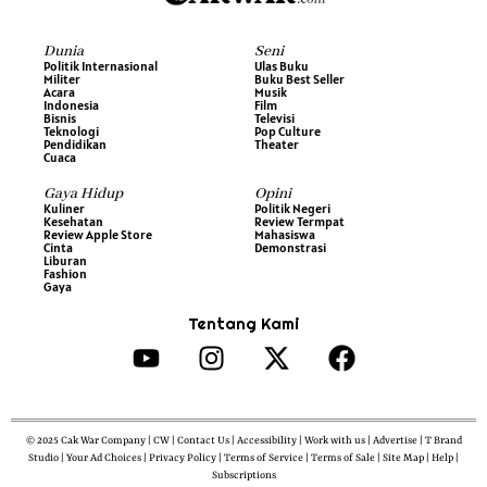
Dunia
Seni
Politik Internasional
Ulas Buku
Militer
Buku Best Seller
Acara
Musik
Indonesia
Film
Bisnis
Televisi
Teknologi
Pop Culture
Pendidikan
Theater
Cuaca
Gaya Hidup
Opini
Kuliner
Politik Negeri
Kesehatan
Review Termpat
Review Apple Store
Mahasiswa
Cinta
Demonstrasi
Liburan
Fashion
Gaya
Tentang Kami
© 2025 Cak War Company | CW | Contact Us | Accessibility | Work with us | Advertise | T Brand
Studio | Your Ad Choices | Privacy Policy | Terms of Service | Terms of Sale | Site Map | Help |
Subscriptions