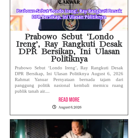
Face ID iPhone Tidak Mengenali Wajah? Ini Penyebab dan Cara Mengatasinya
Eks Jampidsus Febrie Adriansyah Tersangka Korupsi Asabri Tapi Masih Terima Gaji: Mengapa Begitu?
Eks Dirut KBS Tersangka Korupsi Pakan Satwa Rp10,2 Miliar: Ironi Gelar Doktor Akuntabilitas
Prabowo Sebut ‘Londo
Ireng’, Ray Rangkuti Desak
DPR Bersikap, Ini Ulasan
Politiknya
Prabowo Sebut ‘Londo Ireng’, Ray Rangkuti Desak
DPR Bersikap, Ini Ulasan Politiknya August 6, 2026
Rahmat Yanuar Pernyataan bernada tajam dari
panggung politik nasional kembali memicu ruang
publik tanah air....
Read More
August 6, 2026