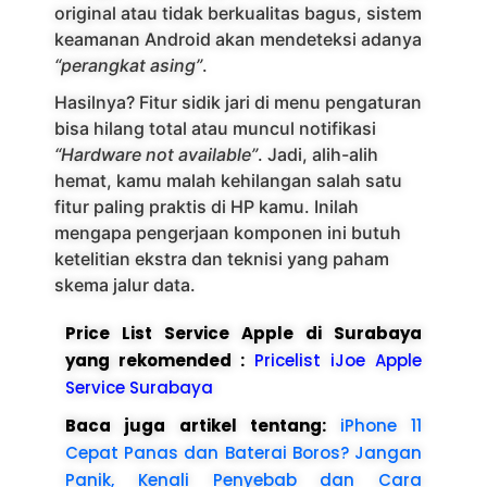
original atau tidak berkualitas bagus, sistem
keamanan Android akan mendeteksi adanya
“perangkat asing”
.
Hasilnya? Fitur sidik jari di menu pengaturan
bisa hilang total atau muncul notifikasi
“Hardware not available”
. Jadi, alih-alih
hemat, kamu malah kehilangan salah satu
fitur paling praktis di HP kamu. Inilah
mengapa pengerjaan komponen ini butuh
ketelitian ekstra dan teknisi yang paham
skema jalur data.
Price List Service Apple di Surabaya
yang rekomended :
Pricelist iJoe Apple
Service Surabaya
Baca juga artikel tentang:
iPhone 11
Cepat Panas dan Baterai Boros? Jangan
Panik, Kenali Penyebab dan Cara