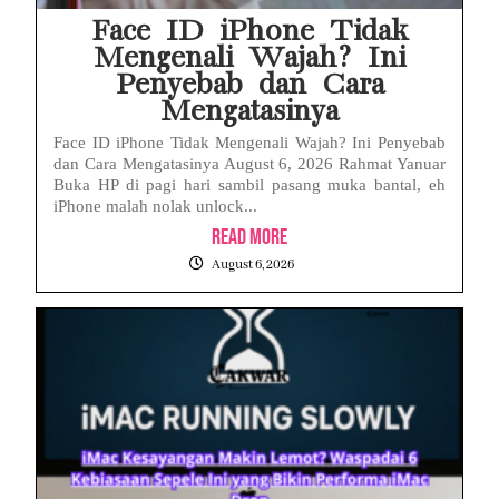
Face ID iPhone Tidak
Mengenali Wajah? Ini
Penyebab dan Cara
Mengatasinya
Face ID iPhone Tidak Mengenali Wajah? Ini Penyebab
dan Cara Mengatasinya August 6, 2026 Rahmat Yanuar
Buka HP di pagi hari sambil pasang muka bantal, eh
iPhone malah nolak unlock...
Read More
August 6, 2026