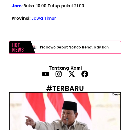
Jam
:
Buka 10.00 Tutup pukul 21.00
Provinsi:
Jawa Timur
Hot
Prabowo Sebut ‘Londo Ireng’, Ray Rangkuti Desak DPR Bersikap, Ini Ulasan Politiknya
News
MAKI Soroti Penahanan Eks Jampidsus Febrie Adriansyah Tanpa Rompi Pink
Tentang Kami
Febrie Adriansyah Ditahan, Mengapa Tanpa Rompi Pink? Ini Penjelasan dan Faktanya
Babak Baru Kasus Febrie Adriansyah, Rencana Praperadilan Penyitaan Emas dan Uang Tunai Jadi Sorotan
#TERBARU
Baterai Apple Watch Cepat Boros? Ini Penyebab dan Cara Mengatasinya
HP Huawei Cepat Panas? Ini Penyebab Utama dan Cara Mengatasinya
HP Realme Kena Air Tidak Bisa Dicas? Jangan Langsung Charge, Ini Solusinya