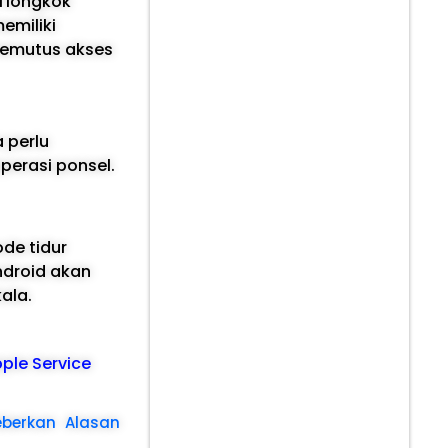
Tiongkok
emiliki
 memutus akses
a perlu
erasi ponsel.
de tidur
ndroid akan
ala.
pple Service
berkan Alasan