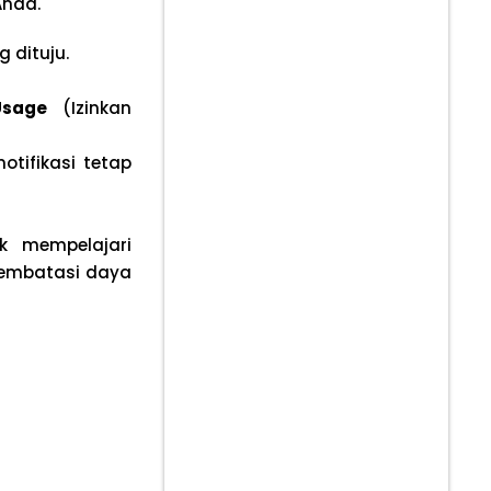
Anda.
g dituju.
Usage
(Izinkan
otifikasi tetap
 mempelajari
membatasi daya