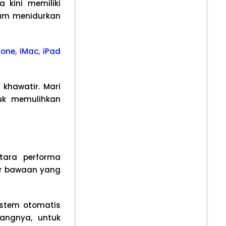
 kini memiliki
lam menidurkan
one, iMac, iPad
khawatir. Mari
uk memulihkan
tara performa
tur bawaan yang
sistem otomatis
yangnya, untuk