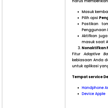
harus memberikan 
Masuk kemba
Pilih opsi
Pen
Pastikan t
Penggunaan Da
Aktifkan jug
masuk saat A
Nonaktifkan F
Fitur
Adaptive Ba
kebiasaan Anda da
untuk aplikasi yan
Tempat service De
Handphone A
Device Apple