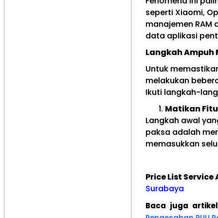
Fenomena ini pal
seperti Xiaomi, O
manajemen RAM dan
data aplikasi pent
Langkah Ampuh M
Untuk memastikan
melakukan bebera
Ikuti langkah-lan
Matikan Fitu
Langkah awal yang
paksa adalah men
memasukkan seluru
Price List Servic
Surabaya
Baca juga artike
Pengesahan RUU Pol