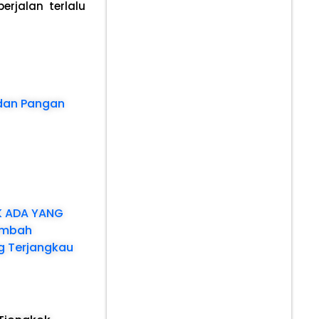
rjalan terlalu
i dan Pangan
K ADA YANG
Tambah
g Terjangkau