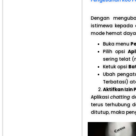
Dengan mengubah
istimewa kepada a
mode hemat daya
Buka menu
P
Pilih opsi
Apl
sering telat 
Ketuk opsi
Ba
Ubah pengatu
Terbatasi) a
Aktifkan Izi
Aplikasi
chatting
da
terus terhubung d
ditutup, maka pen