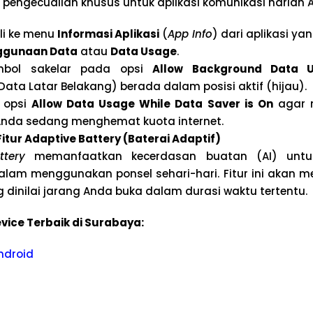
pengecualian khusus untuk aplikasi komunikasi harian 
li ke menu
Informasi Aplikasi
(
App Info
) dari aplikasi yan
ggunaan Data
atau
Data Usage
.
ombol sakelar pada opsi
Allow Background Data 
ta Latar Belakang) berada dalam posisi aktif (hijau).
a opsi
Allow Data Usage While Data Saver is On
agar n
nda sedang menghemat kuota internet.
itur Adaptive Battery (Baterai Adaptif)
ttery
memanfaatkan kecerdasan buatan (AI) untuk
lam menggunakan ponsel sehari-hari. Fitur ini akan 
g dinilai jarang Anda buka dalam durasi waktu tertentu.
vice Terbaik di Surabaya:
ndroid