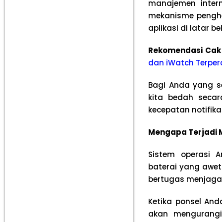
manajemen intern
mekanisme penghe
aplikasi di latar b
Rekomendasi Cak
dan iWatch Terper
Bagi Anda yang s
kita bedah secar
kecepatan notifika
Mengapa Terjadi M
Sistem operasi 
baterai yang awet
bertugas menjaga e
Ketika ponsel And
akan mengurangi 