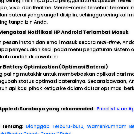
ing sering menimpa para pengguna
smartphone
merek 
ppo, Vivo, dan Realme. Merek-merek tersebut terkenal m
 baterai yang sangat disiplin, sehingga sering kali
ing tanpa izin Anda.
engatasi Notifikasi HP Android Terlambat Masuk
 pesan instan dan email masuk secara
real-time
, And
pa penyesuaian kecil pada menu pengaturan sistem op
gkah mudah di bawah ini.
r Battery Optimization (Optimasi Baterai)
 paling mutakhir untuk membebaskan aplikasi dari mo
gubah status optimasi baterainya. Secara bawaan, A
h aplikasi pihak ketiga ke dalam daftar optimasi berk
e Apple di Surabaya yang rekomended :
Pricelist iJoe A
l tentang:
Dianggap Terburu-buru, Wamenkumham Be
ri Begitu Cepat: Cuma 7 Poin!