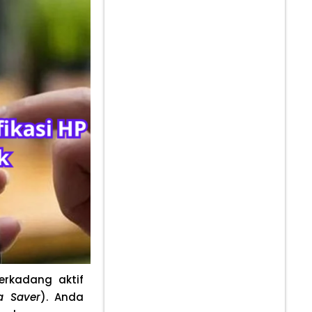
erkadang aktif
a Saver
). Anda