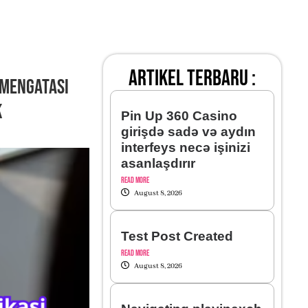
artikel terbaru :
 Mengatasi
k
Pin Up 360 Casino
girişdə sadə və aydın
interfeys necə işinizi
asanlaşdırır
Read More
August 8, 2026
Test Post Created
Read More
August 8, 2026