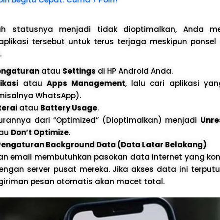
 statusnya menjadi tidak dioptimalkan, Anda m
plikasi tersebut untuk terus terjaga meskipun ponse
.
engaturan
atau
Settings
di HP Android Anda.
ikasi
atau
Apps Management
, lalu cari aplikasi yan
(misalnya WhatsApp).
terai
atau
Battery Usage
.
rannya dari “Optimized” (Dioptimalkan) menjadi
Unre
tau
Don’t Optimize
.
n Pengaturan Background Data (Data Latar Belakang)
n email membutuhkan pasokan data internet yang kon
engan server pusat mereka. Jika akses data ini terputu
giriman pesan otomatis akan macet total.