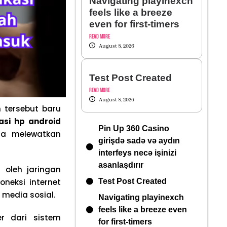
Navigating playinexch
feels like a breeze
even for first-timers
Read More
August 8, 2026
Test Post Created
Read More
August 8, 2026
 tersebut baru
kasi hp android
Pin Up 360 Casino
ta melewatkan
girişdə sadə və aydın
interfeys necə işinizi
asanlaşdırır
oleh jaringan
oneksi internet
Test Post Created
 media sosial.
Navigating playinexch
feels like a breeze even
r dari sistem
for first-timers