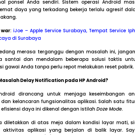
al ponsel Anda sendiri. Sistem operasi Android masa
mat daya yang terkadang bekerja terlalu agresif da
elakang.
 war
:
iJoe – Apple Service Surabaya, Tempat Service Iph
caya di Surabaya
edang merasa terganggu dengan masalah ini, jangan 
a santai dan mendalam beberapa solusi taktis unt
si gawai Anda tanpa perlu repot melakukan reset pabrik.
asalah Delay Notification pada HP Android?
Android dirancang untuk menjaga keseimbangan an
 dan kelancaran fungsionalitas aplikasi. Salah satu fi
fisiensi daya ini dikenal dengan istilah
Doze Mode
.
a diletakkan di atas meja dalam kondisi layar mati, 
aktivitas aplikasi yang berjalan di balik layar. Sa