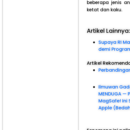
beberapa jenis an
ketat dan kaku.
Artikel Lainnya
Supaya RI Man
demi Program
Artikel Rekomend
Perbandinga
Ilmuwan Gad
MENDUGA — Pa
MagSafe! Ini
Apple (Bedah 