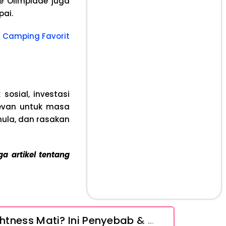
e Olimpiade juga
pai.
ot Camping Favorit
sosial, investasi
levan untuk masa
mula, dan rasakan
ga artikel tentang
Layar iPhone Mendadak Redup Sendiri Padahal Auto-Brightness Mati? Ini Penyebab & Solusinya!