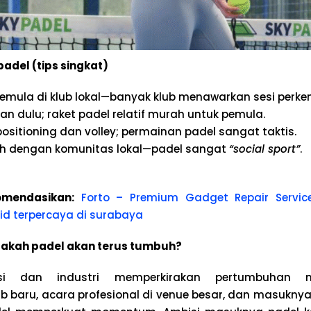
adel (tips singkat)
emula di klub lokal—banyak klub menawarkan sesi perke
an dulu; raket padel relatif murah untuk pemula.
ositioning dan volley; permainan padel sangat taktis.
h dengan komunitas lokal—padel sangat
“social sport”
.
mendasikan:
Forto – Premium Gadget Repair Servic
d terpercaya di surabaya
pakah padel akan terus tumbuh?
si dan industri memperkirakan pertumbuhan ma
baru, acara profesional di venue besar, dan masuknya f