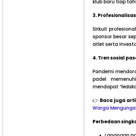
klub baru tiap t
3. Profesionalisa
Sirkuit profesion
sponsor besar se
atlet serta inves
4. Tren sosial p
Pandemi mendoron
padel memenuhi 
mendapat
“ledak
👉
Baca juga art
Warga Mengungs
Perbedaan singkat:
Lapangan pad