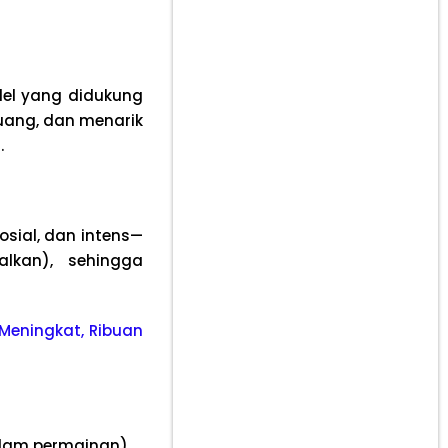
adel yang didukung
uang, dan menarik
.
sial, dan intens—
alkan), sehingga
 Meningkat, Ribuan
dalam permainan).