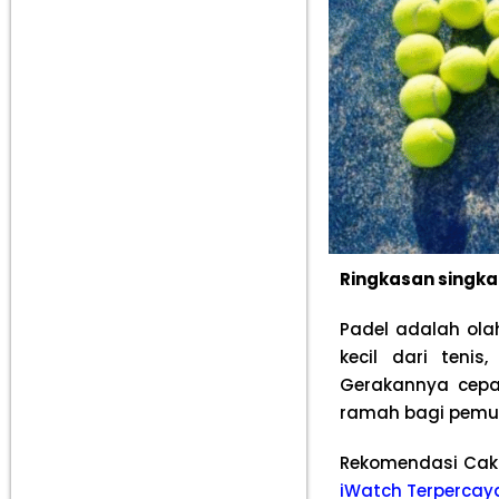
Ringkasan singkat
Padel adalah ola
kecil dari teni
Gerakannya cepat
ramah bagi pemu
Rekomendasi Cak
iWatch Terpercay