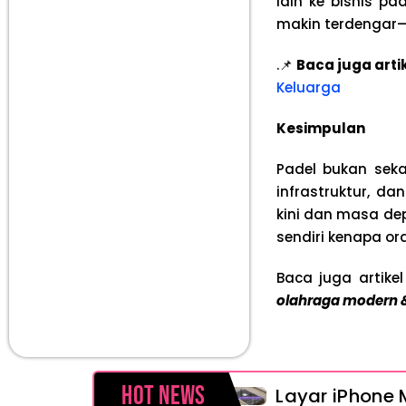
lain ke bisnis 
makin terdengar—i
.📌
Baca juga arti
Keluarga
Kesimpulan
Padel bukan seka
infrastruktur, d
kini dan masa dep
sendiri kenapa 
Baca juga artikel
olahraga modern &
Hot News