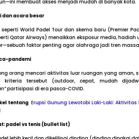
ahun—ini membuat akses menjadi mudah di banyak kota.
si dan acara besar
al seperti World Padel Tour dan skema baru (Premier P
perti Qatar Airways) menaikkan eksposur media, hadiah 
tor—sebuah faktor penting agar olahraga jadi tren massa
asca-pandemi
g orang mencari aktivitas luar ruangan yang aman, so
kriteria tersebut (outdoor, cepat, mudah dijadw
an”
partisipasi di era pasca-COVID.
ikel tentang
Erupsi Gunung Lewotobi Laki-Laki: Aktivitas
i
 padel vs tenis (bullet list)
el lebih kecil dan dikelilingi dinding (dinding dipakai 