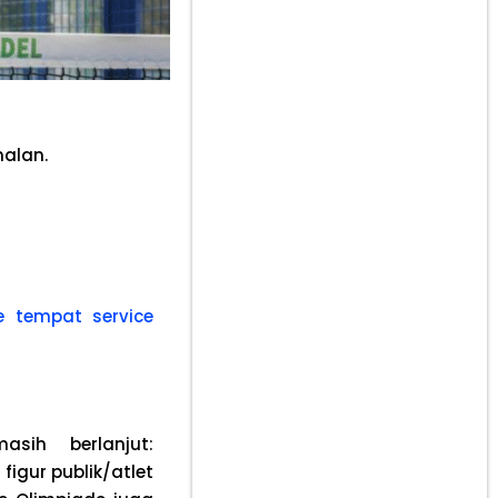
nalan.
e tempat service
sih berlanjut:
igur publik/atlet