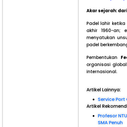
Akar sejarah: dar
Padel lahir ketika
akhir 1960-an; 
menyatukan unsur
padel berkembang
Pembentukan
Fe
organisasi glob
internasional.
Artikel Lainnya:
Service Port
Artikel Rekomen
Profesor NTU
SMA Penuh