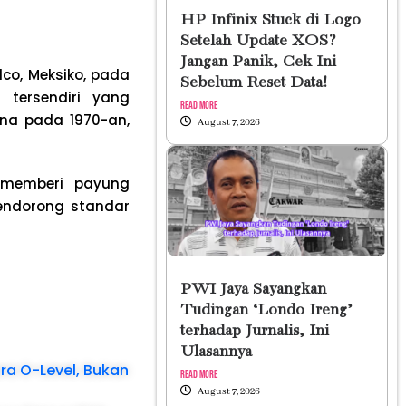
HP Infinix Stuck di Logo
Setelah Update XOS?
Jangan Panik, Cek Ini
co, Meksiko, pada
Sebelum Reset Data!
 tersendiri yang
Read More
ina pada 1970-an,
August 7, 2026
 memberi payung
endorong standar
PWI Jaya Sayangkan
Tudingan ‘Londo Ireng’
terhadap Jurnalis, Ini
Ulasannya
ra O-Level, Bukan
Read More
August 7, 2026