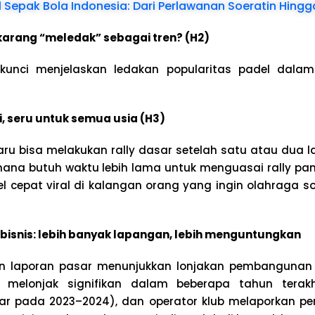
 Sepak Bola Indonesia: Dari Perlawanan Soeratin Hingga
arang “meledak” sebagai tren? (H2)
 kunci menjelaskan ledakan popularitas padel dala
ri, seru untuk semua usia (H3)
ru bisa melakukan rally dasar setelah satu atau dua la
mana butuh waktu lebih lama untuk menguasai rally p
l cepat viral di kalangan orang yang ingin olahraga so
& bisnis: lebih banyak lapangan, lebih menguntungkan
an laporan pasar menunjukkan lonjakan pembangunan
 melonjak signifikan dalam beberapa tahun terakh
tar pada 2023–2024), dan operator klub melaporkan p