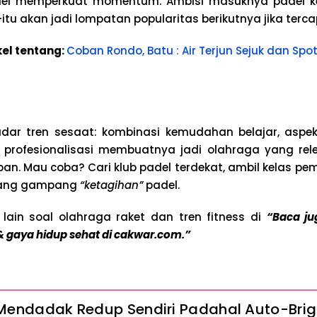
padel memperkuat momentum. Ambisi masuknya padel k
tu akan jadi lompatan popularitas berikutnya jika terca
kel tentang:
Coban Rondo, Batu : Air Terjun Sejuk dan Sp
dar tren sesaat: kombinasi kemudahan belajar, aspek 
an profesionalisasi membuatnya jadi olahraga yang re
an. Mau coba? Cari klub padel terdekat, ambil kelas pe
orang gampang
“ketagihan”
padel.
 lain soal olahraga raket dan tren fitness di
“Baca ju
 gaya hidup sehat di cakwar.com.”