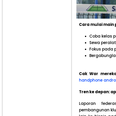
Cara mulai main p
Coba kelas p
Sewa peralat
Fokus pada p
Bergabungla
Cak War mereko
handphone androi
Tren ke depan: a
Laporan federa
pembangunan klub 