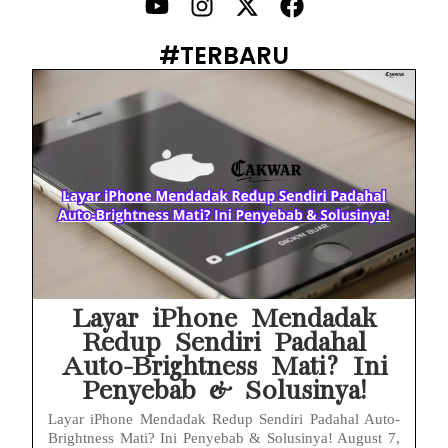
PWI Jaya Sayangkan Tudingan ‘Londo Ireng’ terhadap Jurnalis, Ini Ulasannya
#TERBARU
Prabowo Sebut ‘Londo Ireng’, Ray Rangkuti Desak DPR Bersikap, Ini Ulasan Politiknya
MAKI Soroti Penahanan Eks Jampidsus Febrie Adriansyah Tanpa Rompi Pink
Febrie Adriansyah Ditahan, Mengapa Tanpa Rompi Pink? Ini Penjelasan dan Faktanya
Babak Baru Kasus Febrie Adriansyah, Rencana Praperadilan Penyitaan Emas dan Uang Tunai Jadi Sorotan
Baterai Apple Watch Cepat Boros? Ini Penyebab dan Cara Mengatasinya
HP Huawei Cepat Panas? Ini Penyebab Utama dan Cara Mengatasinya
Layar iPhone Mendadak
Redup Sendiri Padahal
Auto-Brightness Mati? Ini
Penyebab & Solusinya!
Layar iPhone Mendadak Redup Sendiri Padahal Auto-
Brightness Mati? Ini Penyebab & Solusinya! August 7,