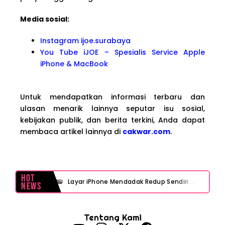
Media sosial:
Instagram ijoe.surabaya
You Tube iJOE – Spesialis Service Apple
iPhone & MacBook
Untuk mendapatkan informasi terbaru dan
ulasan menarik lainnya seputar isu sosial,
kebijakan publik, dan berita terkini, Anda dapat
membaca artikel lainnya di
cakwar.com
.
Hot
Layar iPhone Mendadak Redup Sendiri Padahal Auto-Brightness Mati? Ini Penyebab & Solusinya!
News
HP Vivo Suka Mati Sendiri Padahal Baterai Masih Banyak? Ini 5 Penyebab dan Solusinya!
Tentang Kami
HP Infinix Stuck di Logo Setelah Update XOS? Jangan Panik, Cek Ini Sebelum Reset Data!