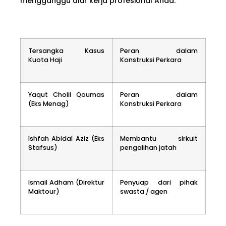
mengganggu alur kerja profesional Anda.
Tersangka Kasus
Peran dalam
Kuota Haji
Konstruksi Perkara
Yaqut Cholil Qoumas
Peran dalam
(Eks Menag)
Konstruksi Perkara
Ishfah Abidal Aziz (Eks
Membantu sirkuit
Stafsus)
pengalihan jatah
Ismail Adham (Direktur
Penyuap dari pihak
Maktour)
swasta / agen