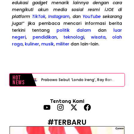
edukasi gadget menarik lainnya dengan cara
mengikuti akun media sosial resmi iJOE di
platform
TikTok
,
Instagram
, dan
YouTube
sekarang
juga!
” jika pembaca mencari informasi berita
terkini tentang
politik dalam
dan
luar
negeri
,
pendidikan
,
teknologi
,
wisata
,
olah
raga
,
kuliner
,
musik
,
militer
dan lain-lain.
Hot
Prabowo Sebut ‘Londo Ireng’, Ray Rangkuti Desak DPR Bersikap, Ini Ulasan Politiknya
News
MAKI Soroti Penahanan Eks Jampidsus Febrie Adriansyah Tanpa Rompi Pink
Tentang Kami
Febrie Adriansyah Ditahan, Mengapa Tanpa Rompi Pink? Ini Penjelasan dan Faktanya
Babak Baru Kasus Febrie Adriansyah, Rencana Praperadilan Penyitaan Emas dan Uang Tunai Jadi Sorotan
#TERBARU
Baterai Apple Watch Cepat Boros? Ini Penyebab dan Cara Mengatasinya