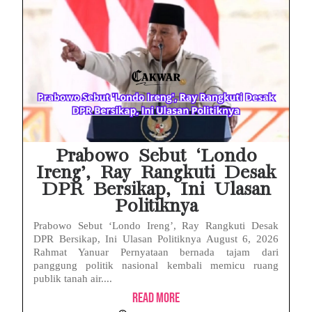
HP Huawei Cepat Panas? Ini Penyebab Utama dan Cara Mengatasinya
HP Realme Kena Air Tidak Bisa Dicas? Jangan Langsung Charge, Ini Solusinya
Face ID iPhone Tidak Mengenali Wajah? Ini Penyebab dan Cara Mengatasinya
Eks Jampidsus Febrie Adriansyah Tersangka Korupsi Asabri Tapi Masih Terima Gaji: Mengapa Begitu?
Eks Dirut KBS Tersangka Korupsi Pakan Satwa Rp10,2 Miliar: Ironi Gelar Doktor Akuntabilitas
Prabowo Sebut ‘Londo
Ireng’, Ray Rangkuti Desak
DPR Bersikap, Ini Ulasan
Politiknya
Prabowo Sebut ‘Londo Ireng’, Ray Rangkuti Desak
DPR Bersikap, Ini Ulasan Politiknya August 6, 2026
Rahmat Yanuar Pernyataan bernada tajam dari
panggung politik nasional kembali memicu ruang
publik tanah air....
Read More