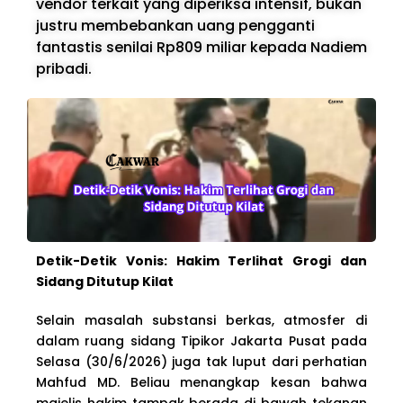
vendor terkait yang diperiksa intensif, bukan
justru membebankan uang pengganti
fantastis senilai Rp809 miliar kepada Nadiem
pribadi.
Detik-Detik Vonis: Hakim Terlihat Grogi dan
Sidang Ditutup Kilat
Selain masalah substansi berkas, atmosfer di
dalam ruang sidang Tipikor Jakarta Pusat pada
Selasa (30/6/2026) juga tak luput dari perhatian
Mahfud MD. Beliau menangkap kesan bahwa
majelis hakim tampak berada di bawah tekanan