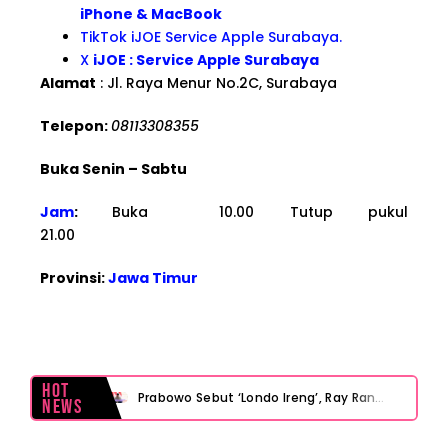
iPhone & MacBook
TikTok iJOE Service Apple Surabaya.
X
iJOE : Service Apple Surabaya
Alamat
: Jl. Raya Menur No.2C, Surabaya
Telepon:
08113308355
Buka Senin – Sabtu
Jam
:
Buka 10.00 Tutup pukul
21.00
Provinsi:
Jawa Timur
Hot
Prabowo Sebut ‘Londo Ireng’, Ray Rangkuti Desak DPR Bersikap, Ini Ulasan Politiknya
News
MAKI Soroti Penahanan Eks Jampidsus Febrie Adriansyah Tanpa Rompi Pink