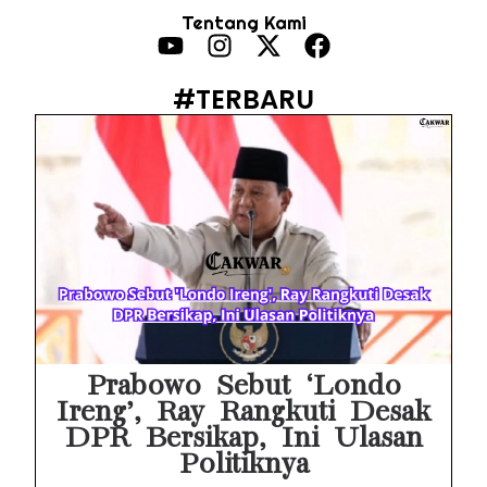
Tentang Kami
Febrie Adriansyah Ditahan, Mengapa Tanpa Rompi Pink? Ini Penjelasan dan Faktanya
Babak Baru Kasus Febrie Adriansyah, Rencana Praperadilan Penyitaan Emas dan Uang Tunai Jadi Sorotan
#TERBARU
Baterai Apple Watch Cepat Boros? Ini Penyebab dan Cara Mengatasinya
HP Huawei Cepat Panas? Ini Penyebab Utama dan Cara Mengatasinya
HP Realme Kena Air Tidak Bisa Dicas? Jangan Langsung Charge, Ini Solusinya
Face ID iPhone Tidak Mengenali Wajah? Ini Penyebab dan Cara Mengatasinya
Eks Jampidsus Febrie Adriansyah Tersangka Korupsi Asabri Tapi Masih Terima Gaji: Mengapa Begitu?
Eks Dirut KBS Tersangka Korupsi Pakan Satwa Rp10,2 Miliar: Ironi Gelar Doktor Akuntabilitas
Prabowo Sebut ‘Londo
Ireng’, Ray Rangkuti Desak
DPR Bersikap, Ini Ulasan
Politiknya