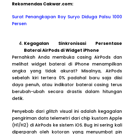
Rekomendas Cakwa
r.com:
Surat Penangkapan Roy Suryo Diduga Palsu 1000
Persen
Kegagalan Sinkronisasi Persentase
Baterai AirPods di Widget iPhone
Pernahkah Anda membuka casing AirPods dan
melihat widget baterai di iPhone menampilkan
angka yang tidak akurat? Misalnya, AirPods
sebelah kiri tertera 0% padahal baru saja diisi
daya penuh, atau indikator baterai casing terus
berubah-ubah secara drastis dalam hitungan
detik.
Penyebab dari
glitch
visual ini adalah kegagalan
pengiriman data telemetri dari chip kustom Apple
(H1/H2) di AirPods ke sistem iOS. Bug ini sering kali
diperparah oleh kotoran yang menyumbat pin