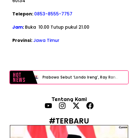
60134
Telepon:
0853-8555-7757
Jam
:
Buka 10.00 Tutup pukul 21.00
Provinsi:
Jawa Timur
Hot
Prabowo Sebut ‘Londo Ireng’, Ray Rangkuti Desak DPR Bersikap, Ini Ulasan Politiknya
News
MAKI Soroti Penahanan Eks Jampidsus Febrie Adriansyah Tanpa Rompi Pink
Tentang Kami
Febrie Adriansyah Ditahan, Mengapa Tanpa Rompi Pink? Ini Penjelasan dan Faktanya
Babak Baru Kasus Febrie Adriansyah, Rencana Praperadilan Penyitaan Emas dan Uang Tunai Jadi Sorotan
#TERBARU
Baterai Apple Watch Cepat Boros? Ini Penyebab dan Cara Mengatasinya