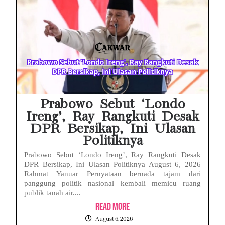
HP Huawei Cepat Panas? Ini Penyebab Utama dan Cara Mengatasinya
HP Realme Kena Air Tidak Bisa Dicas? Jangan Langsung Charge, Ini Solusinya
Face ID iPhone Tidak Mengenali Wajah? Ini Penyebab dan Cara Mengatasinya
Eks Jampidsus Febrie Adriansyah Tersangka Korupsi Asabri Tapi Masih Terima Gaji: Mengapa Begitu?
Eks Dirut KBS Tersangka Korupsi Pakan Satwa Rp10,2 Miliar: Ironi Gelar Doktor Akuntabilitas
Prabowo Sebut ‘Londo
Ireng’, Ray Rangkuti Desak
DPR Bersikap, Ini Ulasan
Politiknya
Prabowo Sebut ‘Londo Ireng’, Ray Rangkuti Desak
DPR Bersikap, Ini Ulasan Politiknya August 6, 2026
Rahmat Yanuar Pernyataan bernada tajam dari
panggung politik nasional kembali memicu ruang
publik tanah air....
Read More
August 6, 2026