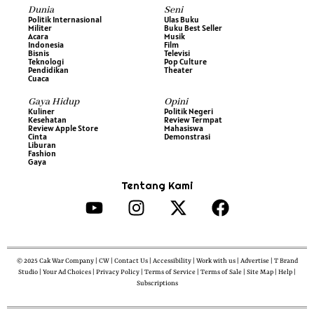
Dunia
Seni
Politik Internasional
Ulas Buku
Militer
Buku Best Seller
Acara
Musik
Indonesia
Film
Bisnis
Televisi
Teknologi
Pop Culture
Pendidikan
Theater
Cuaca
Gaya Hidup
Opini
Kuliner
Politik Negeri
Kesehatan
Review Termpat
Review Apple Store
Mahasiswa
Cinta
Demonstrasi
Liburan
Fashion
Gaya
Tentang Kami
© 2025 Cak War Company | CW | Contact Us | Accessibility | Work with us | Advertise | T Brand
Studio | Your Ad Choices | Privacy Policy | Terms of Service | Terms of Sale | Site Map | Help |
Subscriptions