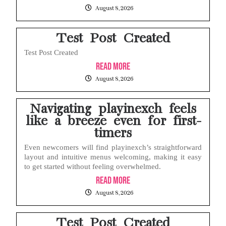
August 8, 2026
HP Vivo Suka Mati Sendiri Padahal Baterai Masih Banyak? Ini 5 Penyebab dan Solusinya!
Test Post Created
Test Post Created
Read More
August 8, 2026
Navigating playinexch feels
like a breeze even for first-
timers
Even newcomers will find playinexch’s straightforward
layout and intuitive menus welcoming, making it easy
to get started without feeling overwhelmed.
Read More
August 8, 2026
Test Post Created