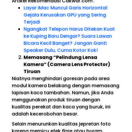
Artikel Rekomendasi Cakwar.com
:
Layar iMac Muncul Garis Horizontal:
Gejala Kerusakan GPU yang Sering
Terjadi
Ngangkat Telepon Harus Ditekan Kuat
ke Kuping Baru Dengar? Suara Lawan
Bicara Kecil Banget? Jangan Ganti
Speaker Dulu, Cuma Kotor Kok!
Memasang “Pelindung Lensa
Kamera” (Camera Lens Protector)
Tiruan
Niatnya menghindari goresan pada area
modul kamera belakang dengan memasang
lapisan kaca tambahan. Namun, jika Anda
menggunakan produk tiruan dengan
kualitas perekat dan kaca yang buruk, ini
adalah kecerobohan besar.
Selain menurunkan kualitas jepretan foto
karena memicu efek
flare
atau buram,