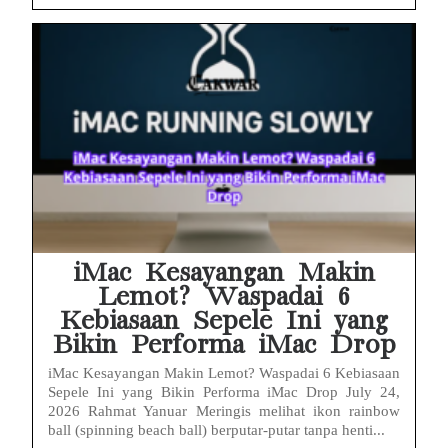
iMac Kesayangan Makin
Lemot? Waspadai 6
Kebiasaan Sepele Ini yang
Bikin Performa iMac Drop
iMac Kesayangan Makin Lemot? Waspadai 6 Kebiasaan
Sepele Ini yang Bikin Performa iMac Drop July 24,
2026 Rahmat Yanuar Meringis melihat ikon rainbow
ball (spinning beach ball) berputar-putar tanpa henti...