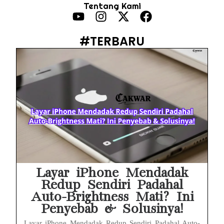
Tentang Kami
HP Infinix Stuck di Logo Setelah Update XOS? Jangan Panik, Cek Ini Sebelum Reset Data!
PWI Jaya Sayangkan Tudingan ‘Londo Ireng’ terhadap Jurnalis, Ini Ulasannya
#TERBARU
Prabowo Sebut ‘Londo Ireng’, Ray Rangkuti Desak DPR Bersikap, Ini Ulasan Politiknya
MAKI Soroti Penahanan Eks Jampidsus Febrie Adriansyah Tanpa Rompi Pink
Febrie Adriansyah Ditahan, Mengapa Tanpa Rompi Pink? Ini Penjelasan dan Faktanya
Babak Baru Kasus Febrie Adriansyah, Rencana Praperadilan Penyitaan Emas dan Uang Tunai Jadi Sorotan
Baterai Apple Watch Cepat Boros? Ini Penyebab dan Cara Mengatasinya
HP Huawei Cepat Panas? Ini Penyebab Utama dan Cara Mengatasinya
Layar iPhone Mendadak
Redup Sendiri Padahal
Auto-Brightness Mati? Ini
Penyebab & Solusinya!
Layar iPhone Mendadak Redup Sendiri Padahal Auto-