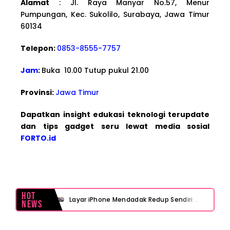
Alamat
: Jl. Raya Manyar No.57, Menur
Pumpungan, Kec. Sukolilo, Surabaya, Jawa Timur
60134
Telepon:
0853-8555-7757
Jam
:
Buka 10.00 Tutup pukul 21.00
Provinsi:
Jawa Timur
Dapatkan insight edukasi teknologi terupdate
dan tips gadget seru lewat media sosial
FORTO.id
Hot
Layar iPhone Mendadak Redup Sendiri Padahal Auto-Brightness Mati? Ini Penyebab & Solusinya!
News
HP Vivo Suka Mati Sendiri Padahal Baterai Masih Banyak? Ini 5 Penyebab dan Solusinya!