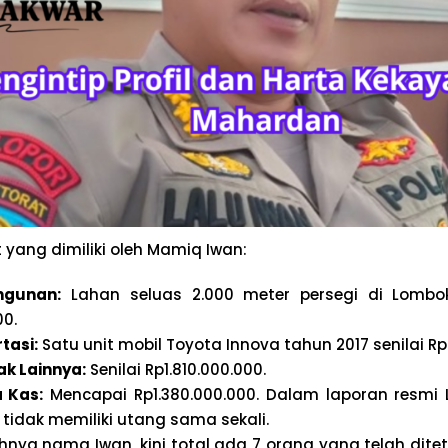
t yang dimiliki oleh Mamiq Iwan:
ngunan:
Lahan seluas 2.000 meter persegi di Lombok
00.
tasi:
Satu unit mobil Toyota Innova tahun 2017 senilai R
ak Lainnya:
Senilai Rp1.810.000.000.
 Kas:
Mencapai Rp1.380.000.000. Dalam laporan resmi L
 tidak memiliki utang sama sekali.
ya nama Iwan, kini total ada 7 orang yang telah dite