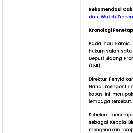
Rekomendasi Cak
dan iWatch Terper
Kronologi Peneta
Pada hari Kamis,
hukum salah satu p
Deputi Bidang Pr
(LMI).
Direktur Penyidik
Nahdi, mengonfirm
kasus ini merupak
lembaga tersebut.
Sebelum menempat
sebagai Kepala Bi
mengenakan rompi