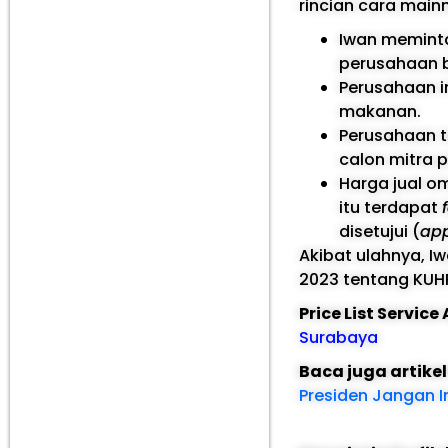
rincian cara main
Iwan meminta
perusahaan b
Perusahaan i
makanan.
Perusahaan t
calon mitra 
Harga jual o
itu terdapat
disetujui (
ap
Akibat ulahnya, Iw
2023 tentang KUH
Price List Servic
Surabaya
Baca juga artike
Presiden Jangan I