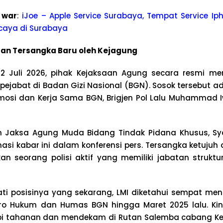
 war
:
iJoe – Apple Service Surabaya, Tempat Service Iph
caya di Surabaya
pan Tersangka Baru oleh Kejagung
 2 Juli 2026, pihak Kejaksaan Agung secara resmi me
ejabat di Badan Gizi Nasional (BGN). Sosok tersebut ad
omosi dan Kerja Sama BGN, Brigjen Pol Lalu Muhammad
an Jaksa Agung Muda Bidang Tindak Pidana Khusus, Sy
asi kabar ini dalam konferensi pers. Tersangka ketuju
an seorang polisi aktif yang memiliki jabatan struktur
i posisinya yang sekarang, LMI diketahui sempat m
ro Hukum dan Humas BGN hingga Maret 2025 lalu. Kini,
 tahanan dan mendekam di Rutan Salemba cabang Ke