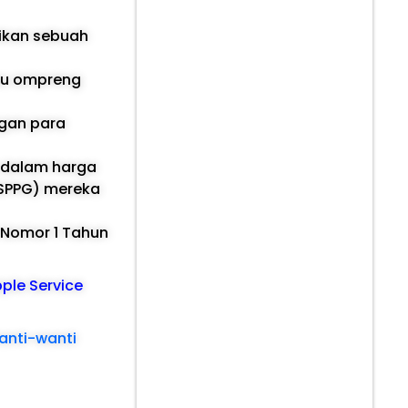
rikan sebuah
u ompreng
ngan para
i dalam harga
(SPPG) mereka
U Nomor 1 Tahun
pple Service
anti-wanti