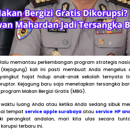
lalu memantau perkembangan program strategis nasion
(Kejagung) kali ini pasti membuat Anda mengelus 
yangkut hajat hidup anak-anak sekolah ternyata ti
ruptor. Kejagung baru saja menetapkan tersangka ba
a program Makan Bergizi Gratis (MBG).
 waktu luang Anda atau ketika Anda sedang sibuk men
nai tempat
service apple surabaya
atau
service HP an
ki perangkat andalan, mari kita ulas secara tunt
orupsi terbaru ini.