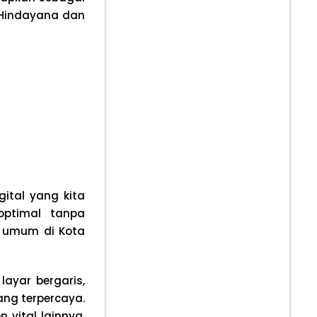
 Hindayana dan
gital yang kita
optimal tanpa
t umum di Kota
ayar bergaris,
ng terpercaya.
vital lainnya.