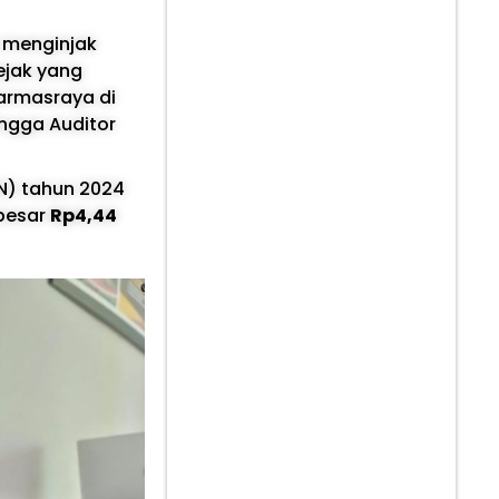
i menginjak
jejak yang
armasraya di
ingga Auditor
N) tahun 2024
ebesar
Rp4,44