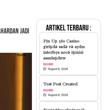
artikel terbaru :
ahardan Jadi
Pin Up 360 Casino
girişdə sadə və aydın
interfeys necə işinizi
asanlaşdırır
Read More
August 8, 2026
Test Post Created
Read More
August 8, 2026