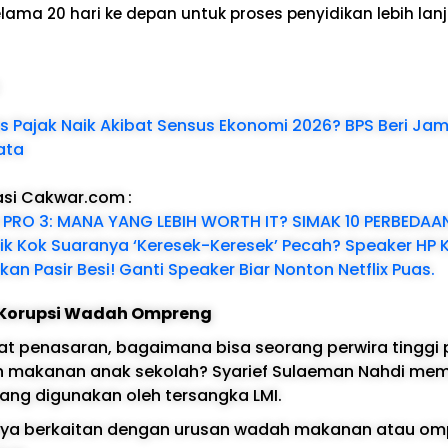
lama 20 hari ke depan untuk proses penyidikan lebih lanj
:
Pajak Naik Akibat Sensus Ekonomi 2026? BPS Beri Ja
ata
asi Cakwar.com
:
 PRO 3: MANA YANG LEBIH WORTH IT? SIMAK 10 PERBEDA
ik Kok Suaranya ‘Keresek-Keresek’ Pecah? Speaker HP
n Pasir Besi! Ganti Speaker Biar Nonton Netflix Puas.
 Korupsi Wadah Ompreng
 penasaran, bagaimana bisa seorang perwira tinggi po
 makanan anak sekolah? Syarief Sulaeman Nahdi me
ang digunakan oleh tersangka LMI.
ya berkaitan dengan urusan wadah makanan atau omp