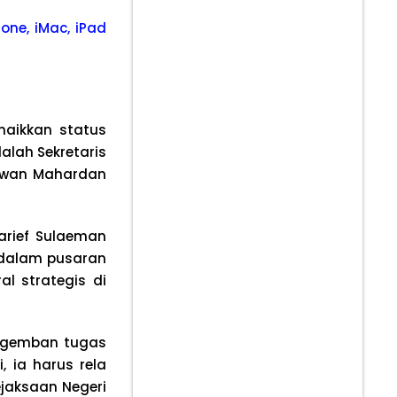
one, iMac, iPad
naikkan status
alah Sekretaris
 Iwan Mahardan
arief Sulaeman
h dalam pusaran
al strategis di
engemban tugas
 ia harus rela
jaksaan Negeri