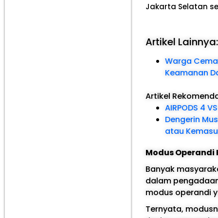
Jakarta Selatan se
Artikel Lainnya
Warga Cemas 
Keamanan D
Artikel Rekomend
AIRPODS 4 VS
Dengerin Mus
atau Kemasuka
Modus Operandi
Banyak masyarakat
dalam pengadaan
modus operandi y
Ternyata, modusn