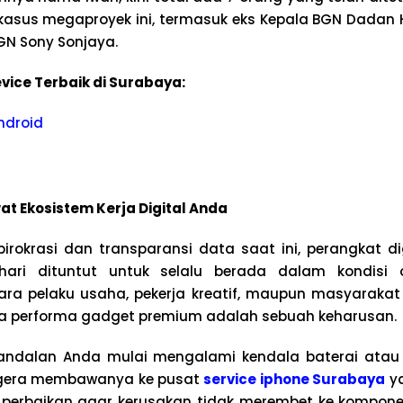
kasus megaproyek ini, termasuk eks Kepala BGN Dadan
GN Sony Sonjaya.
vice Terbaik di Surabaya:
ndroid
t Ekosistem Kerja Digital Anda
birokrasi dan transparansi data saat ini, perangkat di
hari dituntut untuk selalu berada dalam kondisi 
ara pelaku usaha, pekerja kreatif, maupun masyaraka
a performa gadget premium adalah sebuah keharusan.
andalan Anda mulai mengalami kendala baterai atau l
egera membawanya ke pusat
service iphone Surabaya
ya
erbaikan agar kerusakan tidak merembet ke komponen 