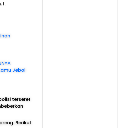
ut.
minan
ANNYA
 Kamu Jebol
lisi terseret
mbeberkan
reng. Berikut