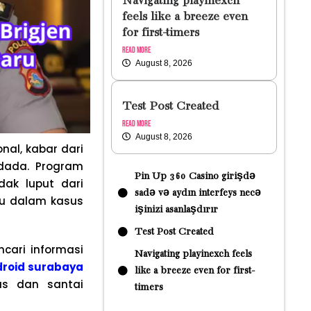
Navigating playinexch
feels like a breeze even
for first-timers
Read More
August 8, 2026
Test Post Created
Read More
August 8, 2026
al, kabar dari
dada. Program
Pin Up 360 Casino girişdə
dak luput dari
sadə və aydın interfeys necə
ru dalam kasus
işinizi asanlaşdırır
Test Post Created
cari informasi
Navigating playinexch feels
droid surabaya
like a breeze even for first-
as dan santai
timers