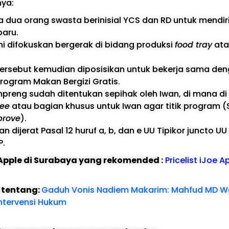
nya:
 dua orang swasta berinisial YCS dan RD untuk mendi
aru.
ni difokuskan bergerak di bidang produksi
food tray
ata
ersebut kemudian diposisikan untuk bekerja sama de
program Makan Bergizi Gratis.
mpreng sudah ditentukan sepihak oleh Iwan, di mana d
fee
atau bagian khusus untuk Iwan agar titik program 
prove
).
an dijerat Pasal 12 huruf a, b, dan e UU Tipikor juncto U
P.
e Apple di Surabaya yang rekomended :
Pricelist iJoe A
l tentang:
Gaduh Vonis Nadiem Makarim: Mahfud MD W
ntervensi Hukum