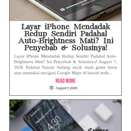
Baterai Apple Watch Cepat Boros? Ini Penyebab dan Cara Mengatasinya
HP Huawei Cepat Panas? Ini Penyebab Utama dan Cara Mengatasinya
Layar iPhone Mendadak
Redup Sendiri Padahal
Auto-Brightness Mati? Ini
Penyebab & Solusinya!
Layar iPhone Mendadak Redup Sendiri Padahal Auto-
Brightness Mati? Ini Penyebab & Solusinya! August 7,
2026 Rahmat Yanuar Sedang asyik main game berat
atau memakai navigasi Google Maps di bawah terik...
Read More
August 7, 2026