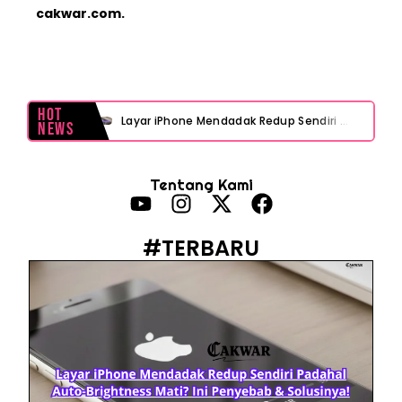
cakwar.com.
Hot
Layar iPhone Mendadak Redup Sendiri Padahal Auto-Brightness Mati? Ini Penyebab & Solusinya!
News
HP Vivo Suka Mati Sendiri Padahal Baterai Masih Banyak? Ini 5 Penyebab dan Solusinya!
Tentang Kami
HP Infinix Stuck di Logo Setelah Update XOS? Jangan Panik, Cek Ini Sebelum Reset Data!
PWI Jaya Sayangkan Tudingan ‘Londo Ireng’ terhadap Jurnalis, Ini Ulasannya
#TERBARU
Prabowo Sebut ‘Londo Ireng’, Ray Rangkuti Desak DPR Bersikap, Ini Ulasan Politiknya
MAKI Soroti Penahanan Eks Jampidsus Febrie Adriansyah Tanpa Rompi Pink
Febrie Adriansyah Ditahan, Mengapa Tanpa Rompi Pink? Ini Penjelasan dan Faktanya
Babak Baru Kasus Febrie Adriansyah, Rencana Praperadilan Penyitaan Emas dan Uang Tunai Jadi Sorotan