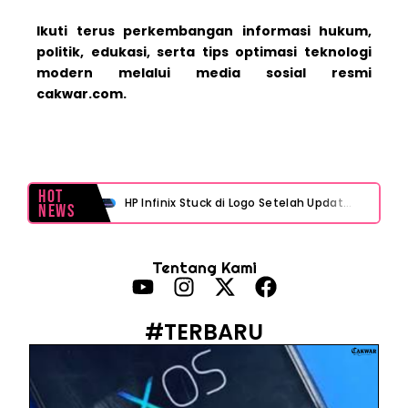
Ikuti terus perkembangan informasi hukum,
politik, edukasi, serta tips optimasi teknologi
modern melalui media sosial resmi
cakwar.com.
Hot
HP Infinix Stuck di Logo Setelah Update XOS? Jangan Panik, Cek Ini Sebelum Reset Data!
News
PWI Jaya Sayangkan Tudingan ‘Londo Ireng’ terhadap Jurnalis, Ini Ulasannya
Tentang Kami
Prabowo Sebut ‘Londo Ireng’, Ray Rangkuti Desak DPR Bersikap, Ini Ulasan Politiknya
MAKI Soroti Penahanan Eks Jampidsus Febrie Adriansyah Tanpa Rompi Pink
#TERBARU
Febrie Adriansyah Ditahan, Mengapa Tanpa Rompi Pink? Ini Penjelasan dan Faktanya
Babak Baru Kasus Febrie Adriansyah, Rencana Praperadilan Penyitaan Emas dan Uang Tunai Jadi Sorotan