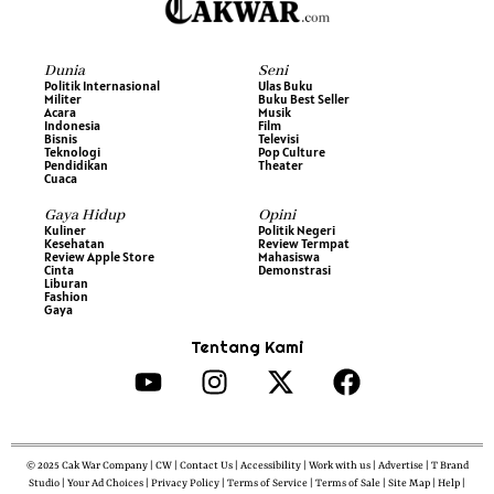
Dunia
Seni
Politik Internasional
Ulas Buku
Militer
Buku Best Seller
Acara
Musik
Indonesia
Film
Bisnis
Televisi
Teknologi
Pop Culture
Pendidikan
Theater
Cuaca
Gaya Hidup
Opini
Kuliner
Politik Negeri
Kesehatan
Review Termpat
Review Apple Store
Mahasiswa
Cinta
Demonstrasi
Liburan
Fashion
Gaya
Tentang Kami
© 2025 Cak War Company | CW | Contact Us | Accessibility | Work with us | Advertise | T Brand
Studio | Your Ad Choices | Privacy Policy | Terms of Service | Terms of Sale | Site Map | Help |