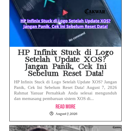
Baterai Apple Watch Cepat Boros? Ini Penyebab dan Cara Mengatasinya
HP Huawei Cepat Panas? Ini Penyebab Utama dan Cara Mengatasinya
HP Realme Kena Air Tidak Bisa Dicas? Jangan Langsung Charge, Ini Solusinya
Face ID iPhone Tidak Mengenali Wajah? Ini Penyebab dan Cara Mengatasinya
HP Infinix Stuck di Logo
Setelah Update XOS?
Jangan Panik, Cek Ini
Sebelum Reset Data!
HP Infinix Stuck di Logo Setelah Update XOS? Jangan
Panik, Cek Ini Sebelum Reset Data! August 7, 2026
Rahmat Yanuar Pernahkah Anda selesai mengunduh
dan memasang pembaruan sistem XOS di...
Read More
August 7, 2026