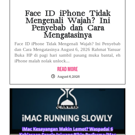
Face ID iPhone Tidak
Mengenali Wajah? Ini
Penyebab dan Cara
Mengatasinya
Face ID iPhone Tidak Mengenali Wajah? Ini Penyebab
dan Cara Mengatasinya August 6, 2026 Rahmat Yanuar
Buka HP di pagi hari sambil pasang muka bantal, eh
iPhone malah nolak unlock...
Read More
August 6, 2026