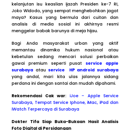
kelanjutan isu keaslian ijazah Presiden ke-7 RI,
Joko Widodo, yang sempat menghebohkan jagat
maya? Kasus yang bermula dari cuitan dan
analisis di media sosial ini akhirnya resmi
menggelar babak barunya di meja hijau.
Bagi Anda masyarakat urban yang aktif
memantau dinamika hukum nasional atau
kebetulan sedang mencari solusi perbaikan
gawai premium seperti pusat
service apple
surabaya
atau
service HP android surabaya
yang andal, mari kita ulas jalannya sidang
perdana ini dengan santai dan mudah dipahami.
Rekomendasi Cak war
:
iJoe – Apple Service
Surabaya, Tempat Service Iphone, iMac, iPad dan
iWatch Terpercaya di Surabaya
Dokter Tifa Siap Buka-Bukaan Hasil Analisis
Foto Digital di Persidangan