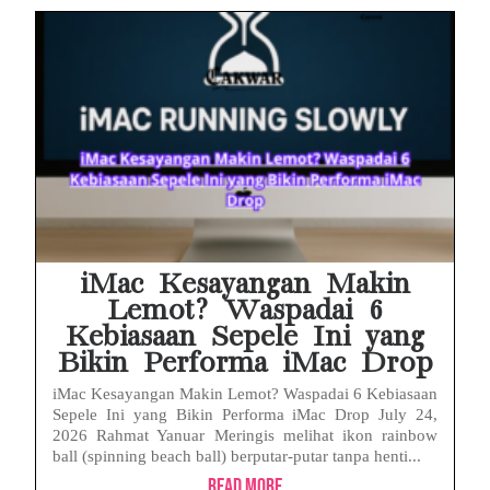
iMac Kesayangan Makin
Lemot? Waspadai 6
Kebiasaan Sepele Ini yang
Bikin Performa iMac Drop
iMac Kesayangan Makin Lemot? Waspadai 6 Kebiasaan
Sepele Ini yang Bikin Performa iMac Drop July 24,
2026 Rahmat Yanuar Meringis melihat ikon rainbow
ball (spinning beach ball) berputar-putar tanpa henti...
Read More