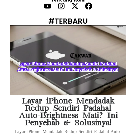
HP Infinix Stuck di Logo Setelah Update XOS? Jangan Panik, Cek Ini Sebelum Reset Data!
PWI Jaya Sayangkan Tudingan ‘Londo Ireng’ terhadap Jurnalis, Ini Ulasannya
#TERBARU
Prabowo Sebut ‘Londo Ireng’, Ray Rangkuti Desak DPR Bersikap, Ini Ulasan Politiknya
MAKI Soroti Penahanan Eks Jampidsus Febrie Adriansyah Tanpa Rompi Pink
Febrie Adriansyah Ditahan, Mengapa Tanpa Rompi Pink? Ini Penjelasan dan Faktanya
Babak Baru Kasus Febrie Adriansyah, Rencana Praperadilan Penyitaan Emas dan Uang Tunai Jadi Sorotan
Baterai Apple Watch Cepat Boros? Ini Penyebab dan Cara Mengatasinya
HP Huawei Cepat Panas? Ini Penyebab Utama dan Cara Mengatasinya
Layar iPhone Mendadak
Redup Sendiri Padahal
Auto-Brightness Mati? Ini
Penyebab & Solusinya!
Layar iPhone Mendadak Redup Sendiri Padahal Auto-