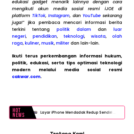
edukasi gadget menarik lainnya dengan cara
mengikuti akun media sosial resmi iJOE di
platform
TikTok
,
Instagram
, dan
YouTube
sekarang
juga!
” jika pembaca mencari informasi berita
terkini tentang
politik dalam
dan
luar
negeri
,
pendidikan
,
teknologi
,
wisata
,
olah
raga
,
kuliner
,
musik
,
militer
dan lain-lain.
Ikuti terus perkembangan informasi hukum,
politik, edukasi, serta tips optimasi teknologi
modern melalui media sosial resmi
cakwar.com
.
Hot
Layar iPhone Mendadak Redup Sendiri Padahal Auto-Brightness Mati? Ini Penyebab & Solusinya!
News
HP Vivo Suka Mati Sendiri Padahal Baterai Masih Banyak? Ini 5 Penyebab dan Solusinya!
Tentang Kami